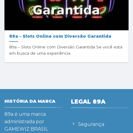
89a – Slots Online com Diversão Garantida
89a – Slots Online com Diversão Garantida Se você está
em busca de uma experiência
LEGAL 89A
HISTÓRIA DA MARCA
89a
é uma marca
administrada por
Segurança
GAMEWIZ BRASIL