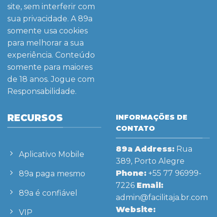
site, sem interferir com
sua privacidade. A
89a
somente usa cookies
para melhorar a sua
experiência. Conteúdo
somente para maiores
de 18 anos. Jogue com
Responsabilidade.
RECURSOS
INFORMAÇÕES DE
CONTATO
89a
Address:
Rua
Aplicativo Mobile
389, Porto Alegre
Phone:
+55 77 96999-
89a paga mesmo
7226
Email:
89a é confiável
admin@facilitaja.br.com
Website:
VIP