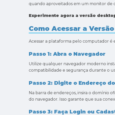
quando aproveitados em um monitor de q
Experimente agora a versão desktop 
Como Acessar a Versão
Acessar a plataforma pelo computador é e
Passo 1: Abra o Navegador
Utilize qualquer navegador moderno ins
compatibilidade e segurança durante o us
Passo 2: Digite o Endereço do
Na barra de endereços, insira o domínio of
do navegador. Isso garante que sua conexã
Passo 3: Faça Login ou Cadas