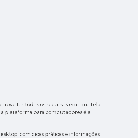
proveitar todos os recursos em uma tela
s, a plataforma para computadores é a
desktop, com dicas práticas e informações