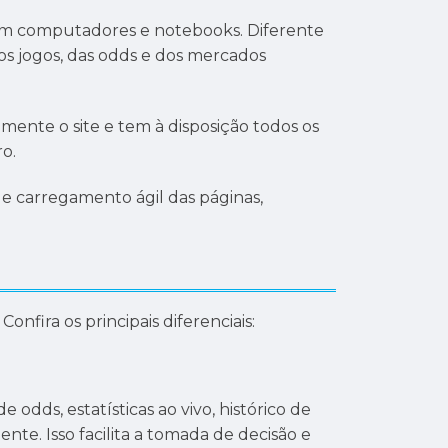
 em computadores e notebooks. Diferente
dos jogos, das odds e dos mercados
mente o site e tem à disposição todos os
o.
s e carregamento ágil das páginas,
nfira os principais diferenciais:
dds, estatísticas ao vivo, histórico de
te. Isso facilita a tomada de decisão e