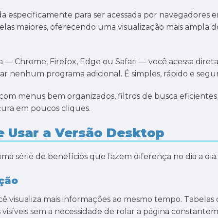
ida especificamente para ser acessada por navegadores
a telas maiores, oferecendo uma visualização mais ampla 
— Chrome, Firefox, Edge ou Safari — você acessa direta
lar nenhum programa adicional. É simples, rápido e segur
va, com menus bem organizados, filtros de busca eficiente
ura em poucos cliques.
e Usar a Versão Desktop
 série de benefícios que fazem diferença no dia a dia. Co
ação
visualiza mais informações ao mesmo tempo. Tabelas de o
isíveis sem a necessidade de rolar a página constantemen