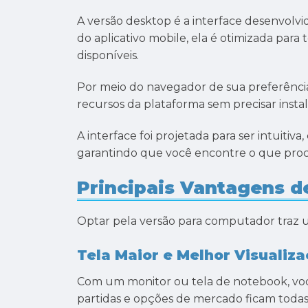
A versão desktop é a interface desenvolv
do aplicativo mobile, ela é otimizada par
disponíveis.
Por meio do navegador de sua preferência 
recursos da plataforma sem precisar insta
A interface foi projetada para ser intuiti
garantindo que você encontre o que proc
Principais Vantagens d
Optar pela versão para computador traz uma
Tela Maior e Melhor Visualiz
Com um monitor ou tela de notebook, você 
partidas e opções de mercado ficam todas v