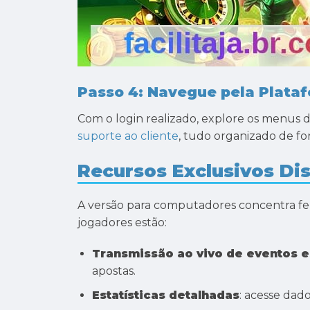
Passo 4: Navegue pela Plata
Com o login realizado, explore os menus di
suporte ao cliente
, tudo organizado de for
Recursos Exclusivos Di
A versão para computadores concentra fer
jogadores estão:
Transmissão ao vivo de eventos e
apostas.
Estatísticas detalhadas
: acesse dad