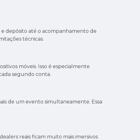
ro e depósito até o acompanhamento de
mitações técnicas.
itivos móveis. Isso é especialmente
cada segundo conta.
mais de um evento simultaneamente. Essa
dealers reais ficam muito mais imersivos