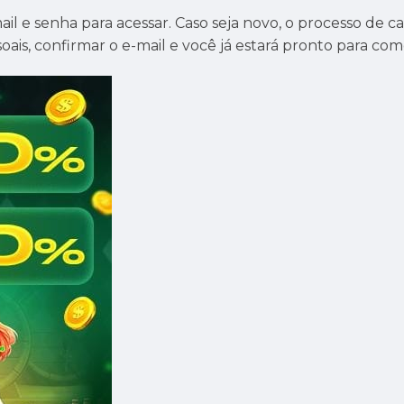
mail e senha para acessar. Caso seja novo, o processo de c
ais, confirmar o e-mail e você já estará pronto para com