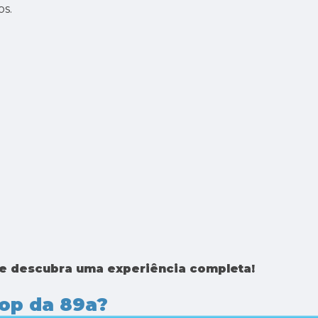
os.
e descubra uma experiência completa!
op da 89a?