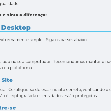
ualidade.
e sinta a diferença!
 Desktop
xtremamente simples. Siga os passos abaixo:
talado no seu computador. Recomendamos manter o nave
o da plataforma.
 Site
icial. Certifique-se de estar no site correto, verificand
o é criptografada e seus dados estão protegidos.
tre-se