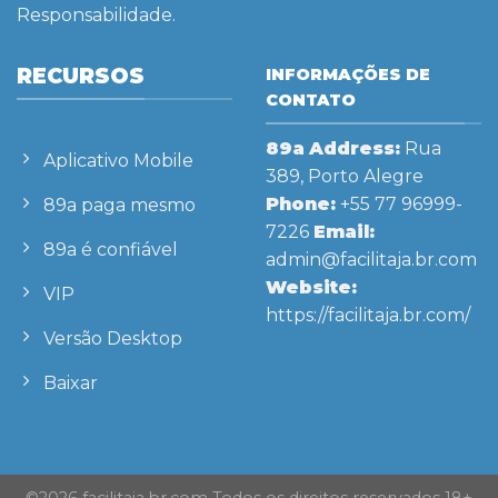
Responsabilidade.
RECURSOS
INFORMAÇÕES DE
CONTATO
89a
Address:
Rua
Aplicativo Mobile
389, Porto Alegre
Phone:
+55 77 96999-
89a paga mesmo
7226
Email:
89a é confiável
admin@facilitaja.br.com
Website:
VIP
https://facilitaja.br.com/
Versão Desktop
Baixar
©2026 facilitaja.br.com Todos os direitos reservados 18+