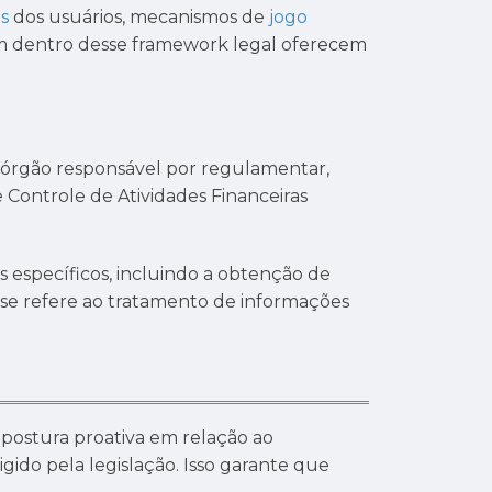
s
dos usuários, mecanismos de
jogo
am dentro desse framework legal oferecem
al órgão responsável por regulamentar,
e Controle de Atividades Financeiras
 específicos, incluindo a obtenção de
se refere ao tratamento de informações
postura proativa em relação ao
ido pela legislação. Isso garante que