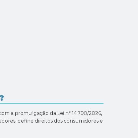
?
 com a promulgação da Lei nº 14.790/2026,
adores, define direitos dos consumidores e