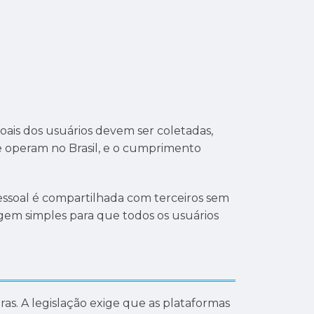
oais dos usuários devem ser coletadas,
e operam no Brasil, e o cumprimento
essoal é compartilhada com terceiros sem
uagem simples para que todos os usuários
as. A legislação exige que as plataformas