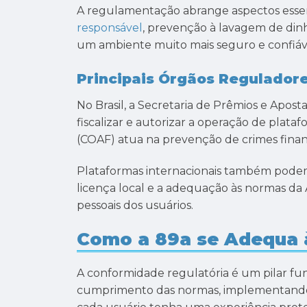
A regulamentação abrange aspectos essen
responsável
, prevenção à lavagem de din
um ambiente muito mais seguro e confiáve
Principais Órgãos Regulador
No Brasil, a Secretaria de Prêmios e Apost
fiscalizar e autorizar a operação de plata
(COAF) atua na prevenção de crimes finan
Plataformas internacionais também podem 
licença local e a adequação às normas d
pessoais dos usuários.
Como a 89a se Adequa 
A conformidade regulatória é um pilar fu
cumprimento das normas, implementando po