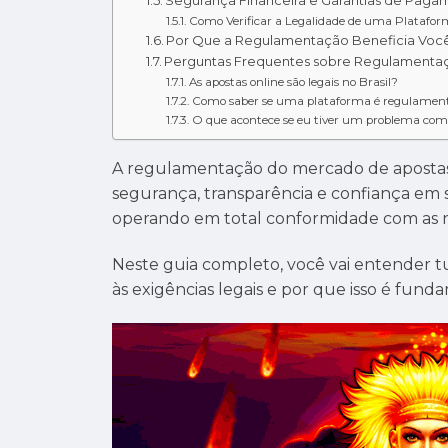
Segurança Financeira e Garantias de Pag
Como Verificar a Legalidade de uma Platafo
Por Que a Regulamentação Beneficia Voc
Perguntas Frequentes sobre Regulamenta
As apostas online são legais no Brasil?
Como saber se uma plataforma é regulamen
O que acontece se eu tiver um problema c
A regulamentação do mercado de apostas 
segurança, transparência e confiança em s
operando em total conformidade com as no
Neste guia completo, você vai entender t
às exigências legais e por que isso é fun