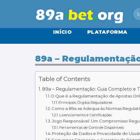
Skip
to
content
INÍCIO
PLATAFORMA
89a – Regulamentação
Table of Contents
89a – Regulamentação: Guia Completo e 
O Que é a Regulamentação de Apostas Onli
Principais Órgãos Reguladores
Como a 89a se Adequa às Normas Regulató
Licenciamento e Certificações
Jogo Responsável: Um Compromisso Regula
Ferramentas de Controle Disponíveis
Proteção de Dados e Privacidade do Usuár