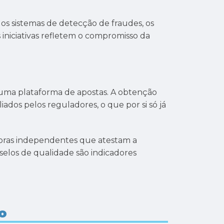
 os sistemas de detecção de fraudes, os
 iniciativas refletem o compromisso da
e uma plataforma de apostas. A obtenção
iados pelos reguladores, o que por si só já
toras independentes que atestam a
 selos de qualidade são indicadores
o