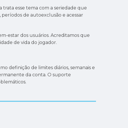
9a trata esse tema com a seriedade que
s, períodos de autoexclusão e acessar
em-estar dos usuários. Acreditamos que
ade de vida do jogador.
o definição de limites diários, semanais e
 permanente da conta. O suporte
oblemáticos.