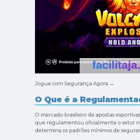
Jogue com Segurança Agora →
O Que é a Regulamentaç
O mercado brasileiro de apostas esportiva
que regulamentou oficialmente o setor no 
determina os padrões mínimos de segura