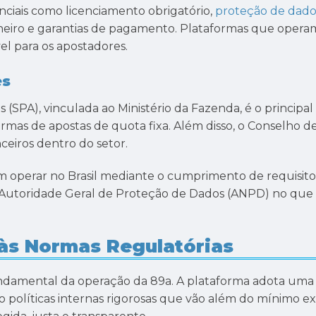
ciais como licenciamento obrigatório,
proteção de dado
heiro e garantias de pagamento. Plataformas que oper
l para os apostadores.
es
as (SPA), vinculada ao Ministério da Fazenda, é o princip
formas de apostas de quota fixa. Além disso, o Conselho d
ceiros dentro do setor.
operar no Brasil mediante o cumprimento de requisitos
a Autoridade Geral de Proteção de Dados (ANPD) no que 
às Normas Regulatórias
ndamental da operação da 89a. A plataforma adota uma 
líticas internas rigorosas que vão além do mínimo exig