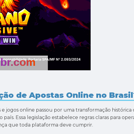
ão de Apostas Online no Brasil
s e jogos online passou por uma transformação histórica
país. Essa legislação estabelece regras claras para oper
nça que toda plataforma deve cumprir.