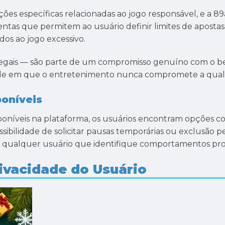
ões específicas relacionadas ao jogo responsável, e a 8
entas que permitem ao usuário definir limites de aposta
dos ao jogo excessivo.
 legais — são parte de um compromisso genuíno com o b
le em que o entretenimento nunca compromete a qualid
oníveis
poníveis na plataforma, os usuários encontram opções com
ssibilidade de solicitar pausas temporárias ou exclusão
tar qualquer usuário que identifique comportamentos pr
ivacidade do Usuário