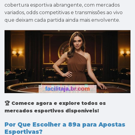
cobertura esportiva abrangente, com mercados
variados, odds competitivas e transmissões ao vivo
que deixam cada partida ainda mais envolvente.
🏆 Comece agora e explore todos os
mercados esportivos disponíveis!
Por Que Escolher a 89a para Apostas
Esportivas?