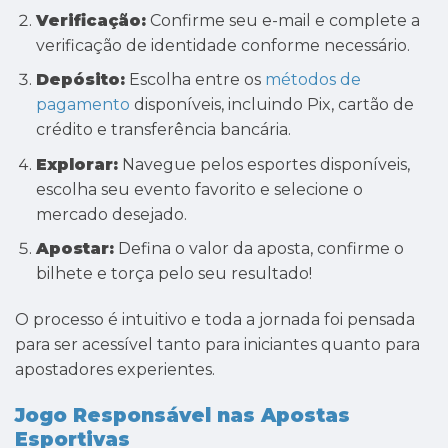
Verificação:
Confirme seu e-mail e complete a
verificação de identidade conforme necessário.
Depósito:
Escolha entre os
métodos de
pagamento
disponíveis, incluindo Pix, cartão de
crédito e transferência bancária.
Explorar:
Navegue pelos esportes disponíveis,
escolha seu evento favorito e selecione o
mercado desejado.
Apostar:
Defina o valor da aposta, confirme o
bilhete e torça pelo seu resultado!
O processo é intuitivo e toda a jornada foi pensada
para ser acessível tanto para iniciantes quanto para
apostadores experientes.
Jogo Responsável nas Apostas
Esportivas