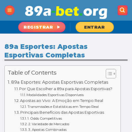
Skip
to
content
REGISTRAR
ENTRAR
89a Esportes: Apostas
Esportivas Completas
Table of Contents
89a Esportes: Apostas Esportivas Completas
Por Que Escolher a 89a para Apostas Esportivas?
Modalidades Esportivas Disponíveis
Apostas ao Vivo: A Emoção em Tempo Real
Transmissões e Estatísticas em Tempo Real
Principais Benefícios das Apostas Esportivas
1. Odds Competitivas
2. Variedade de Mercados
3. Apostas Combinadas