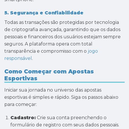
5. Segurança e Confiabilidade
Todas as transações são protegidas por tecnologia
de criptografia avançada, garantindo que os dados
pessoais e financeiros dos usuários estejam sempre
seguros. A plataforma opera com total
transparência e compromisso com o
jogo
responsável
.
Como Começar com Apostas
Esportivas
Iniciar sua jornada no universo das apostas
esportivas é simples e rápido. Siga os passos abaixo
para começar:
Cadastro:
Crie sua conta preenchendo o
formulário de registro com seus dados pessoais.