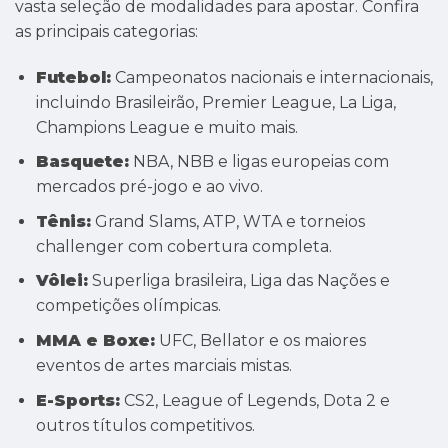
vasta seleção de modalidades para apostar. Confira
as principais categorias:
Futebol:
Campeonatos nacionais e internacionais,
incluindo Brasileirão, Premier League, La Liga,
Champions League e muito mais.
Basquete:
NBA, NBB e ligas europeias com
mercados pré-jogo e ao vivo.
Tênis:
Grand Slams, ATP, WTA e torneios
challenger com cobertura completa.
Vôlei:
Superliga brasileira, Liga das Nações e
competições olímpicas.
MMA e Boxe:
UFC, Bellator e os maiores
eventos de artes marciais mistas.
E-Sports:
CS2, League of Legends, Dota 2 e
outros títulos competitivos.