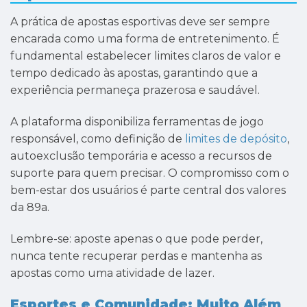
A prática de apostas esportivas deve ser sempre
encarada como uma forma de entretenimento. É
fundamental estabelecer limites claros de valor e
tempo dedicado às apostas, garantindo que a
experiência permaneça prazerosa e saudável.
A plataforma disponibiliza ferramentas de jogo
responsável, como definição de
limites de depósito
,
autoexclusão temporária e acesso a recursos de
suporte para quem precisar. O compromisso com o
bem-estar dos usuários é parte central dos valores
da 89a.
Lembre-se: aposte apenas o que pode perder,
nunca tente recuperar perdas e mantenha as
apostas como uma atividade de lazer.
Esportes e Comunidade: Muito Além