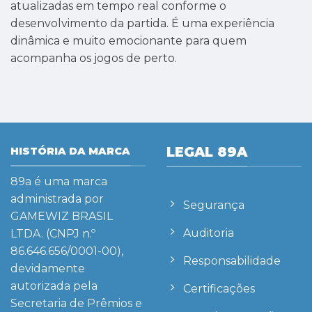
atualizadas em tempo real conforme o
desenvolvimento da partida. É uma experiência
dinâmica e muito emocionante para quem
acompanha os jogos de perto.
LEGAL 89A
HISTÓRIA DA MARCA
89a
é uma marca
administrada por
Segurança
GAMEWIZ BRASIL
Auditoria
LTDA. (CNPJ n.º
86.646.656/0001-00),
Responsabilidade
devidamente
autorizada pela
Certificações
Secretaria de Prêmios e