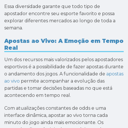
Essa diversidade garante que todo tipo de
apostador encontre seu esporte favorito e possa
explorar diferentes mercados ao longo de toda a
semana.
Apostas ao Vivo: A Emoção em Tempo
Real
Um dos recursos mais valorizados pelos apostadores
esportivos é a possibilidade de fazer apostas durante
o andamento dos jogos. A funcionalidade de
apostas
ao vivo
permite acompanhar a evolução das
partidas e tomar decisões baseadas no que está
acontecendo em tempo real.
Com atualizações constantes de odds e uma
interface dinâmica, apostar ao vivo torna cada
minuto do jogo ainda mais emocionante. Os