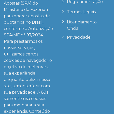
Regulamentação
Apostas (SPA) do
Ministério da Fazenda
Termos Legais
para operar apostas de
Licenciamento
quota fixa no Brasil,
Oficial
conforme a Autorização
SPA/MF n.º 97/2024.
Privacidade
Para prestarmos os
nossos serviços,
utilizamos certos
cookies de navegador o
objetivo de melhorar a
sua experiência
enquanto utiliza nosso
site, sem interferir com
sua privacidade. A
89a
somente usa cookies
para melhorar a sua
experiência. Conteúdo